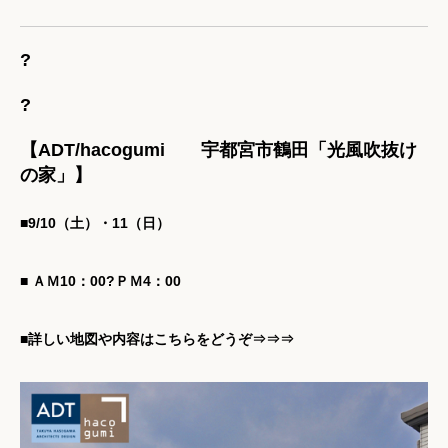
?
?
【ADT/hacogumi 宇都宮市鶴田「光風吹抜け
の家」】
■9/10（土）・11（日）
■ ＡＭ10：00?ＰＭ4：00
■詳しい地図や内容は
こちらをどうぞ⇒⇒⇒