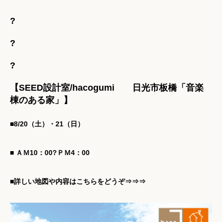
?
?
?
【SEED設計室/hacogumi 日光市板橋「音楽
棟のある家」】
■8/20（土）・21（日）
■ ＡＭ10：00?ＰＭ4：00
■詳しい地図や内容は
こちらをどうぞ⇒⇒⇒